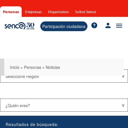
Pasar
al
Personas
Empresas
Organismos
Sobre Sence
contenido
principal
Participación ciudadana
Inicio
»
Personas
»
Noticias
Resultados de búsqueda: