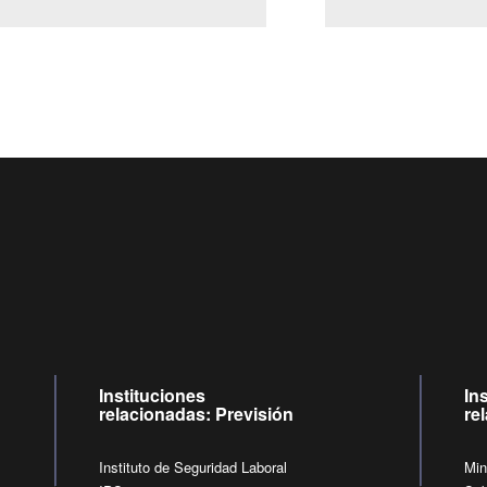
Centro de llamadas: 6007120028, Celular ✽8088 de lunes 
09:00 a 18:00 horas y viernes de 09:00 a 17:00 horas.
de lunes a viernes de 09:00 a 17:00 horas.
Videollamadas
Instituciones
In
relacionadas: Previsión
re
Instituto de Seguridad Laboral
Min