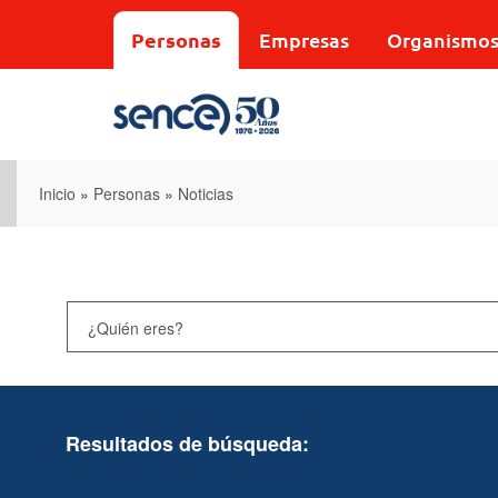
Pasar
al
Personas
Empresas
Organismo
contenido
principal
Inicio
»
Personas
»
Noticias
Resultados de búsqueda: