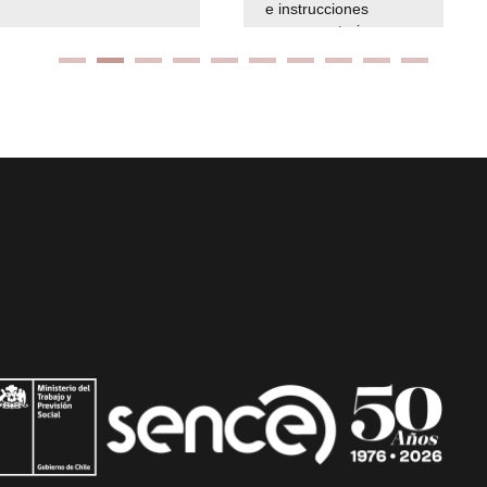
e instrucciones
presuspuetarias