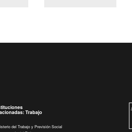
(Servicio Civil)
Ley Lobby
a jueves de
Ingrese su consulta al
Buzón Ciudadano
stituciones
lacionadas: Trabajo
isterio del Trabajo y Previsión Social