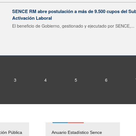
SENCE RM abre postulación a más de 9.500 cupos del Subsi
Activación Laboral
El beneficio de Gobierno, gestionado y ejecutado por SENCE,...
3
4
5
6
ción Pública
Empleos Públicos
Anuario Estadístico Sence
Solicitud Audiencias y