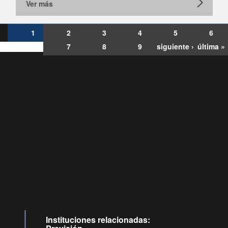
Ver más
1
2
3
4
5
6
7
8
9
siguiente ›
última »
Consultas
Buzón
por:
Ciudadano
6007120028, ✽8088
y
Videollamadas
Instituciones relacionadas: