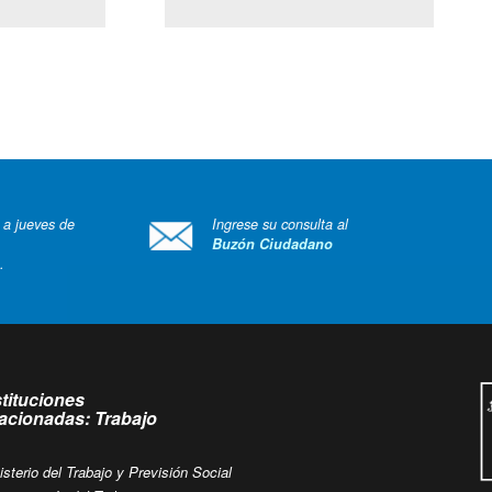
(Servicio Civil)
Ley Lobby
 a jueves de
Ingrese su consulta al
Buzón Ciudadano
.
stituciones
lacionadas: Trabajo
isterio del Trabajo y Previsión Social