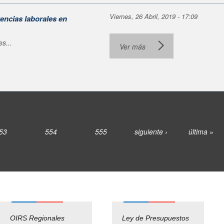
Viernes, 26 Abril, 2019 - 17:09
encias laborales en
s...
Ver más
53
554
555
siguiente ›
última »
OIRS Regionales
Ley de Presupuestos