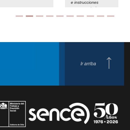
e instrucciones
presuspuetarias
Ir arriba