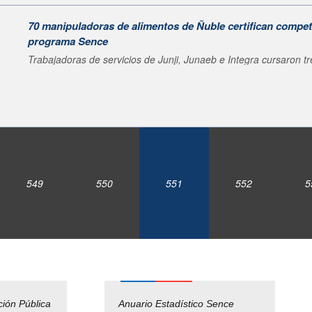
70 manipuladoras de alimentos de Ñuble certifican compet
programa Sence
Trabajadoras de servicios de Junji, Junaeb e Integra cursaron tre
549
550
551
552
5
ción Pública
Empleos Públicos
Anuario Estadístico Sence
Solicitud Audiencias y