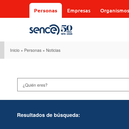
Pasar
al
Personas
Empresas
Organismo
contenido
principal
Inicio
»
Personas
»
Noticias
Resultados de búsqueda: