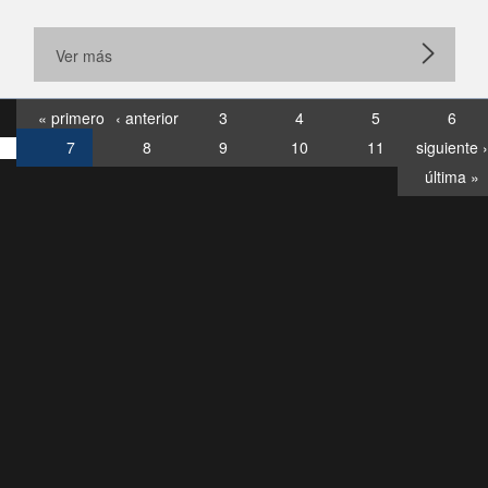
Ver más
« primero
‹ anterior
3
4
5
6
7
8
9
10
11
siguiente ›
última »
Consultas
Buzón
por:
Ciudadano
6007120028, ✽8088
y
Videollamadas