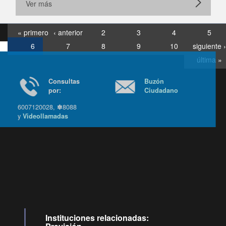
Ver más
« primero
‹ anterior
2
3
4
5
6
7
8
9
10
siguiente ›
última »
Consultas
Buzón
por:
Ciudadano
6007120028, ✽8088
y
Videollamadas
Ir arriba
Instituciones relacionadas: