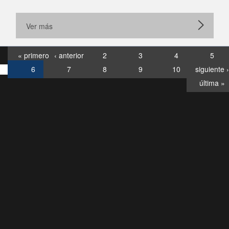
Ver más
« primero
‹ anterior
2
3
4
5
6
7
8
9
10
siguiente ›
última »
Consultas
Buzón
por:
Ciudadano
6007120028, ✽8088
y
Videollamadas