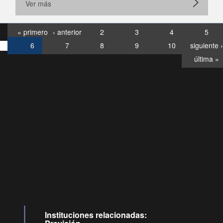
Ver más
« primero
‹ anterior
2
3
4
5
6
7
8
9
10
siguiente ›
última »
Consultas
Buzón
por:
Ciudadano
6007120028, ✽8088
y
Videollamadas
Instituciones relacionadas: