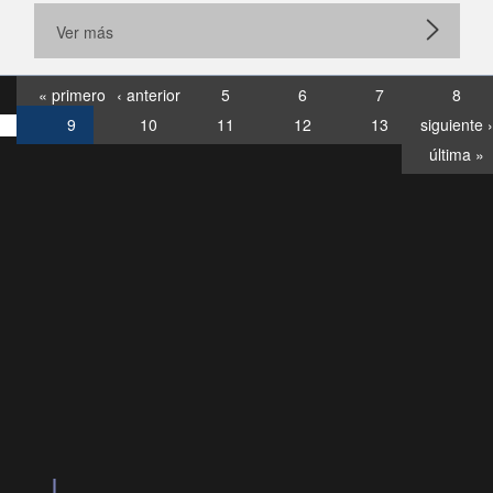
Ver más
« primero
‹ anterior
5
6
7
8
9
10
11
12
13
siguiente ›
última »
Consultas
Buzón
por:
Ciudadano
6007120028, ✽8088
y
Videollamadas