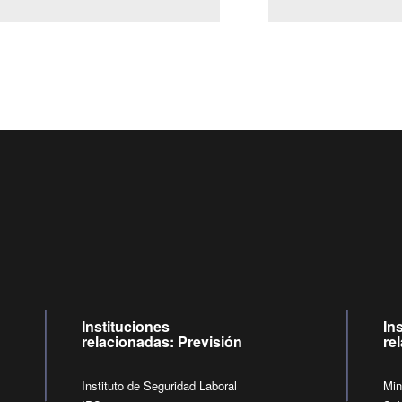
Centro de llamadas: 6007120028, Celular ✽8088 de lunes a j
09:00 a 18:00 horas y viernes de 09:00 a 17:00 horas.
de lunes a viernes de 09:00 a 17:00 horas.
Videollamadas
Instituciones
In
relacionadas: Previsión
re
Instituto de Seguridad Laboral
Min