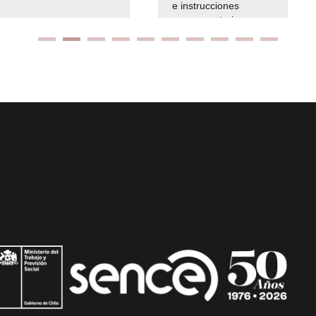
e instrucciones
presuspuetarias