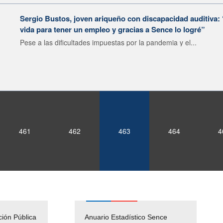
Sergio Bustos, joven ariqueño con discapacidad auditiva:
vida para tener un empleo y gracias a Sence lo logré”
Pese a las dificultades impuestas por la pandemia y el...
461
462
463
464
4
ción Pública
Empleos Públicos
Anuario Estadístico Sence
Solicitud Audiencias y