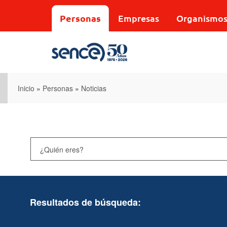
Pasar
al
Personas
Empresas
Organismo
contenido
principal
Inicio
»
Personas
»
Noticias
Resultados de búsqueda: