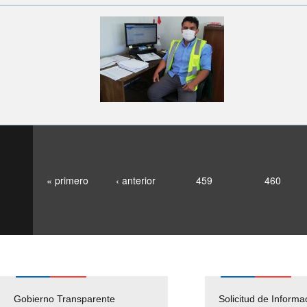
« primero
‹ anterior
459
460
Gobierno Transparente
Pago Proveedores
Solicitud de Informa