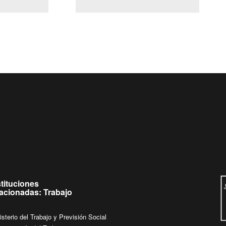
(Servicio Civil)
Ley Lobby
ueves de
Ingrese su consulta al
Buzón Ciudadano
stituciones
lacionadas: Trabajo
isterio del Trabajo y Previsión Social