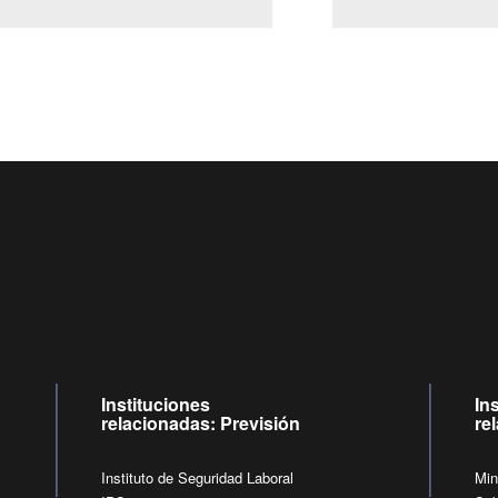
Centro de llamadas: 6007120028, Celular ✽8088 de lunes a jueves
09:00 a 18:00 horas y viernes de 09:00 a 17:00 horas.
de lunes a viernes de 09:00 a 17:00 horas.
Videollamadas
Instituciones
In
relacionadas: Previsión
re
Instituto de Seguridad Laboral
Min