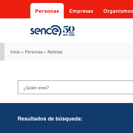
Pasar
al
Personas
Empresas
Organismo
contenido
principal
Inicio
»
Personas
»
Noticias
Resultados de búsqueda: