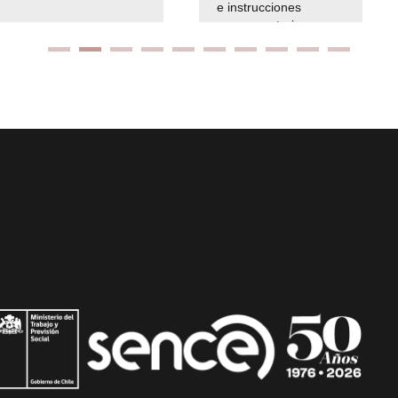
e instrucciones
presuspuetarias