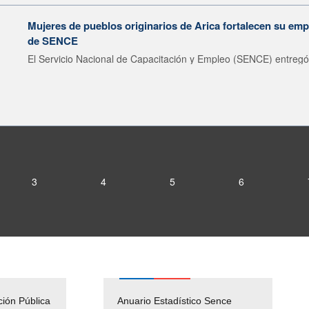
Mujeres de pueblos originarios de Arica fortalecen su emp
de SENCE
El Servicio Nacional de Capacitación y Empleo (SENCE) entregó 
3
4
5
6
ción Pública
Empleos Públicos
Anuario Estadístico Sence
Solicitud Audiencias y