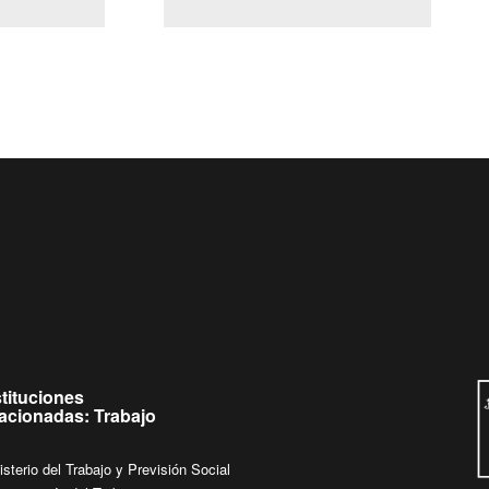
(Servicio Civil)
Ley Lobby
 de
Ingrese su consulta al
Buzón Ciudadano
stituciones
lacionadas: Trabajo
isterio del Trabajo y Previsión Social