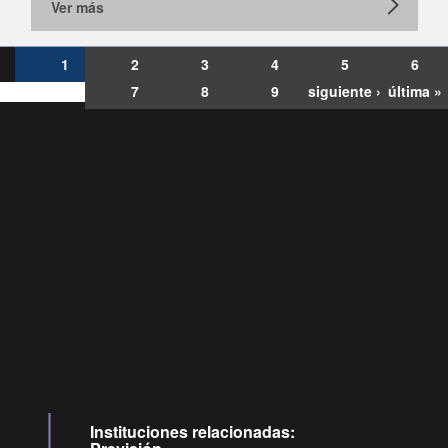
Ver más
1
2
3
4
5
6
7
8
9
siguiente ›
última »
Consultas
Buzón
por:
Ciudadano
6007120028, ✽8088
y
Videollamadas
Instituciones relacionadas: