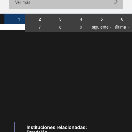
Ver más
1
2
3
4
5
6
7
8
9
siguiente ›
última »
Consultas
Buzón
por:
Ciudadano
6007120028, ✽8088
y
Videollamadas
Instituciones relacionadas: