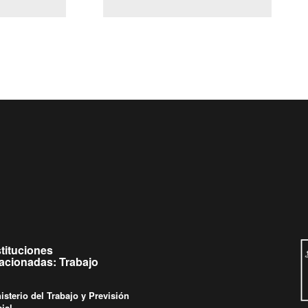
(Servicio Civil)
y Ley Lobby
jueves de
Ingrese su consulta al
Buzón Ciudadano
stituciones
lacionadas: Trabajo
isterio del Trabajo y Previsión
ial