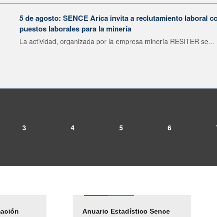
5 de agosto: SENCE Arica invita a reclutamiento laboral c
puestos laborales para la minería
La actividad, organizada por la empresa minería RESITER se...
3
4
5
6
mación
Empleos Públicos
Anuario Estadístico Sence
Solicitud Audiencias