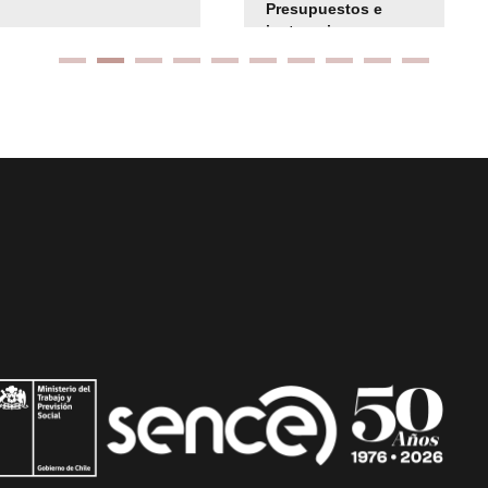
Presupuestos e
instrucciones
presuspuetarias