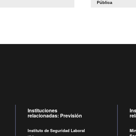
Pública
Centro de llamadas: 6007120028, Celular ✽8088 de lunes a 
09:00 a 18:00 horas y viernes de 09:00 a 17:00 horas.
Videollamadas
de lunes a viernes de 09:00 a 17:00 horas.
Instituciones
In
relacionadas: Previsión
re
Instituto de Seguridad Laboral
Min
Soc