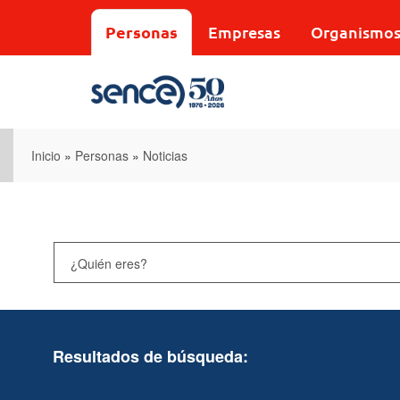
Pasar
al
Personas
Empresas
Organismo
contenido
principal
Inicio
»
Personas
»
Noticias
Resultados de búsqueda: