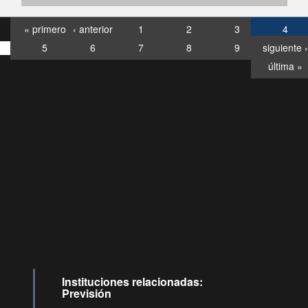
« primero
‹ anterior
1
2
3
4
5
6
7
8
9
siguiente ›
última »
Consultas
Buzón
por:
Ciudadano
6007120028, ✽8088
y
Videollamadas
Instituciones relacionadas:
Previsión