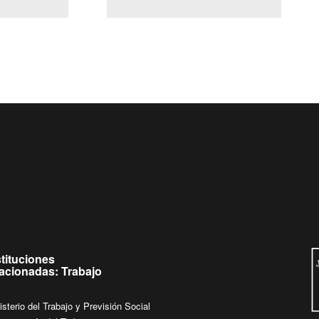
(Servicio Civil)
Ley Lobby
eves de
Ingrese su consulta al
Buzón Ciudadano
stituciones
lacionadas: Trabajo
isterio del Trabajo y Previsión Social