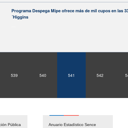
Programa Despega Mipe ofrece más de mil cupos en las 3
´Higgins
...
539
540
541
542
5
ción Pública
Empleos Públicos
Anuario Estadístico Sence
Solicitud Audiencias y