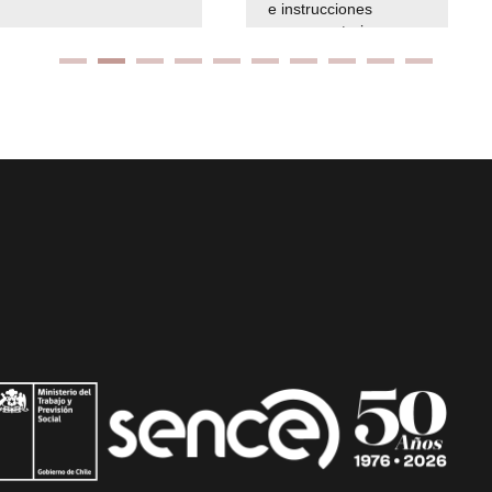
e instrucciones
presuspuetarias