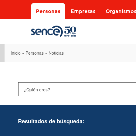
Pasar
al
Personas
Empresas
Organismo
contenido
principal
Inicio
»
Personas
»
Noticias
Resultados de búsqueda: