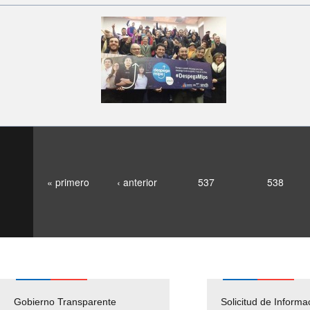
« primero
‹ anterior
537
538
Gobierno Transparente
Pago Proveedores
Solicitud de Informa