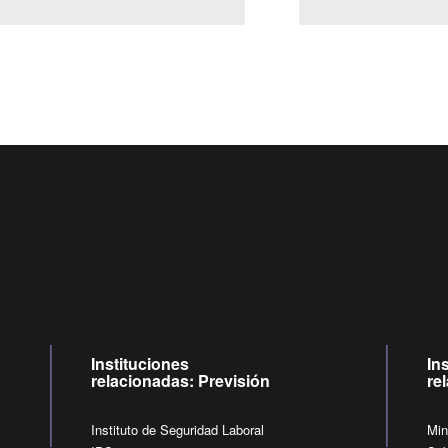
Centro de llamadas: 6007120028, Celular ✽8088 de lunes a ju
09:00 a 18:00 horas y viernes de 09:00 a 17:00 horas.
de lunes a viernes de 09:00 a 17:00 horas.
Videollamadas
Instituciones
In
relacionadas: Previsión
re
Instituto de Seguridad Laboral
Min