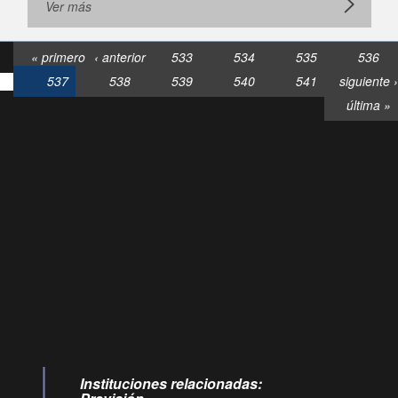
Ver más
« primero
‹ anterior
533
534
535
536
537
538
539
540
541
siguiente ›
última »
Consultas
Buzón
por:
Ciudadano
6007120028, ✽8088
y
Videollamadas
Instituciones relacionadas: