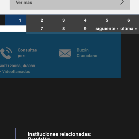
Ver más
1
2
3
4
5
6
7
8
9
siguiente ›
última »
Consultas
Buzón
por:
Ciudadano
6007120028, ✽8088
y
Videollamadas
Ir arriba
Instituciones relacionadas: