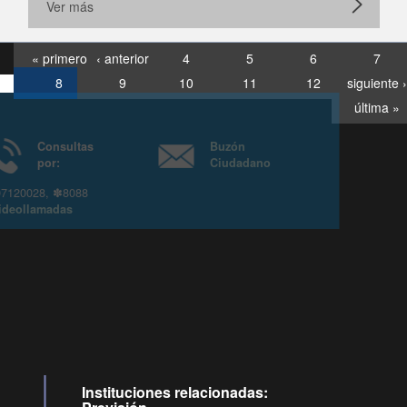
Ver más
« primero
‹ anterior
4
5
6
7
8
9
10
11
12
siguiente ›
última »
Consultas
Buzón
por:
Ciudadano
6007120028, ✽8088
y
Videollamadas
Instituciones relacionadas: