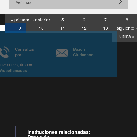
Ver más
« primero
‹ anterior
5
6
7
8
9
10
11
12
13
siguiente ›
última »
Consultas
Buzón
por:
Ciudadano
6007120028, ✽8088
y
Videollamadas
Instituciones relacionadas: