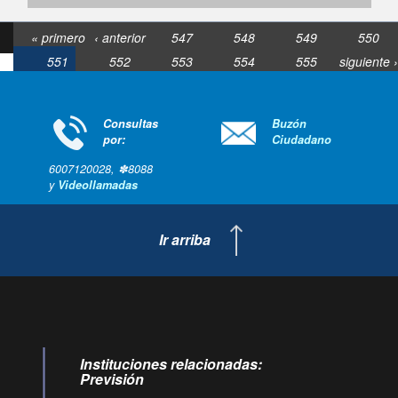
« primero
‹ anterior
547
548
549
550
551
552
553
554
555
siguiente ›
última »
Consultas
Buzón
por:
Ciudadano
6007120028, ✽8088
y
Videollamadas
Ir arriba
Instituciones relacionadas:
Previsión