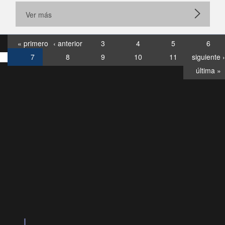
Ver más
« primero
‹ anterior
3
4
5
6
7
8
9
10
11
siguiente ›
última »
Consultas
Buzón
por:
Ciudadano
6007120028, ✽8088
y
Videollamadas