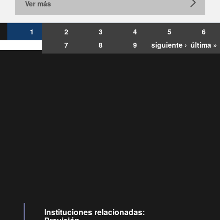
Ver más
1
2
3
4
5
6
7
8
9
siguiente ›
última »
Consultas
Buzón
por:
Ciudadano
6007120028, ✽8088
y
Videollamadas
Instituciones relacionadas: