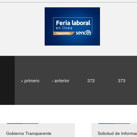
« primero
‹ anterior
372
373
Gobierno Transparente
Pago Proveedores
Solicitud de Informa