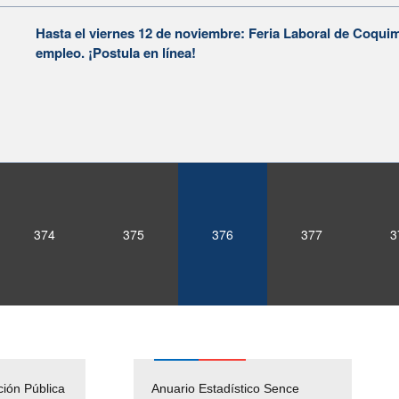
Hasta el viernes 12 de noviembre: Feria Laboral de Coqui
empleo. ¡Postula en línea!
374
375
376
377
3
ción Pública
Empleos Públicos
Anuario Estadístico Sence
Solicitud Audiencias y