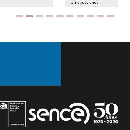
e instrucciones
presuspuetarias
Ir arriba