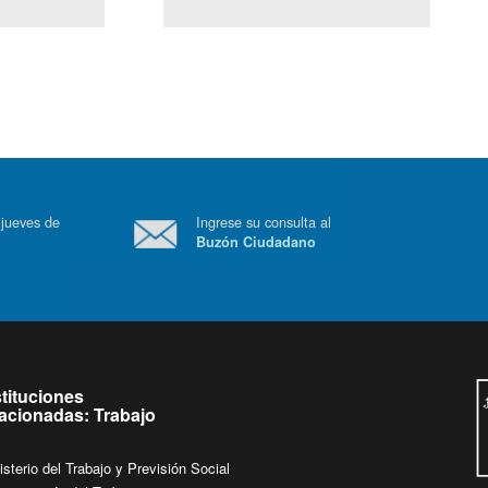
(Servicio Civil)
Ley Lobby
 a jueves de
Ingrese su consulta al
Buzón Ciudadano
.
stituciones
lacionadas: Trabajo
isterio del Trabajo y Previsión Social