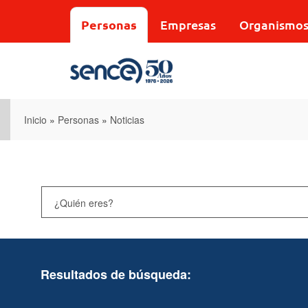
Pasar
al
Personas
Empresas
Organismo
contenido
principal
Inicio
»
Personas
»
Noticias
Resultados de búsqueda: