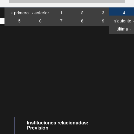
« primero
‹ anterior
1
2
3
4
5
6
7
8
9
siguiente ›
última »
Consultas
Buzón
por:
Ciudadano
6007120028, ✽8088
y
Videollamadas
Instituciones relacionadas:
Previsión