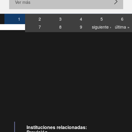
Ver más
1
2
3
4
5
6
7
8
9
siguiente ›
última »
Consultas
Buzón
por:
Ciudadano
6007120028, ✽8088
y
Videollamadas
Instituciones relacionadas: