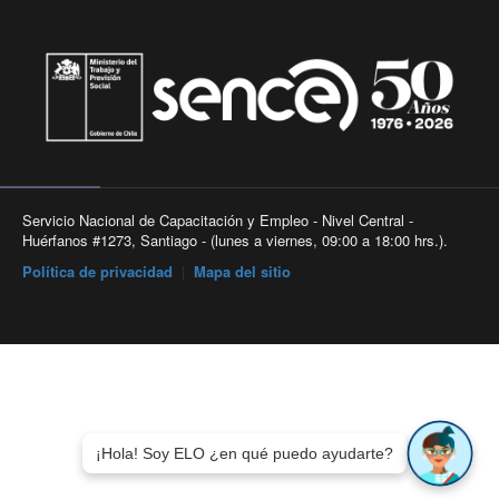
Servicio Nacional de Capacitación y Empleo - Nivel Central -
Huérfanos #1273, Santiago - (lunes a viernes, 09:00 a 18:00 hrs.).
Política de privacidad
|
Mapa del sitio
¡Hola! Soy ELO ¿en qué puedo ayudarte?