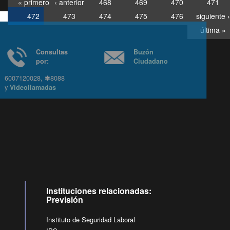
« primero
‹ anterior
468
469
470
471
472
473
474
475
476
siguiente ›
última »
Consultas
Buzón
por:
Ciudadano
6007120028, ✽8088
y
Videollamadas
Instituciones relacionadas:
Previsión
Instituto de Seguridad Laboral