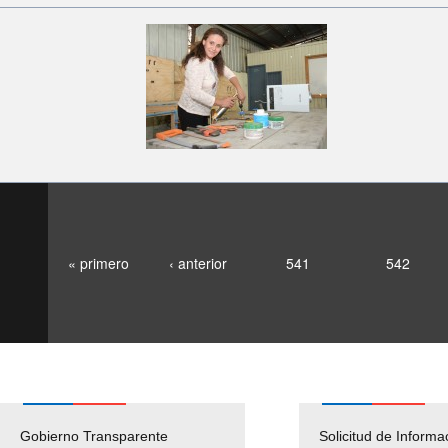
« primero
‹ anterior
541
542
Gobierno Transparente
Pago Proveedores
Empleos Públicos
Solicitud de Informa