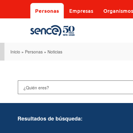
Pasar
al
Personas
Empresas
Organismo
contenido
principal
Inicio
»
Personas
»
Noticias
Resultados de búsqueda: