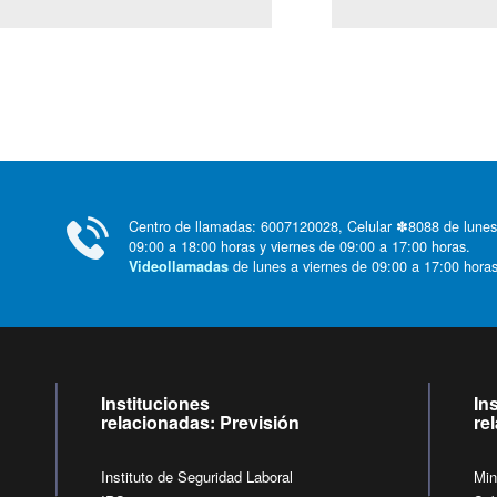
(Servicio Civil)
Centro de llamadas: 6007120028, Celular ✽8088 de lunes
09:00 a 18:00 horas y viernes de 09:00 a 17:00 horas.
de lunes a viernes de 09:00 a 17:00 horas
Videollamadas
Instituciones
In
relacionadas: Previsión
re
Instituto de Seguridad Laboral
Min