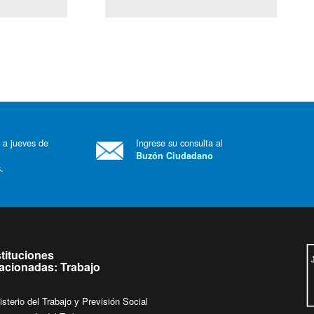
Ley Lobby
 a jueves de
Ingrese su consulta al
Buzón Ciudadano
.
stituciones
lacionadas: Trabajo
isterio del Trabajo y Previsión Social