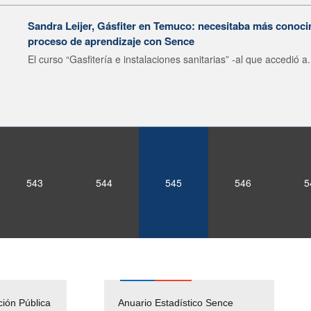
Sandra Leijer, Gásfiter en Temuco: necesitaba más conocim
proceso de aprendizaje con Sence
El curso “Gasfitería e instalaciones sanitarias” -al que accedió a.
543
544
545
546
5
ción Pública
Solicitud Audiencias y
Anuario Estadístico Sence
OIRS Regionales