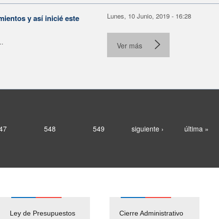
Lunes, 10 Junio, 2019 - 16:28
ientos y así inicié este
..
Ver más
47
548
549
siguiente ›
última »
Ley de Presupuestos
Cierre Administrativo