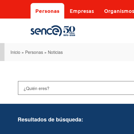
Pasar
al
Personas
Empresas
Organismo
contenido
principal
Inicio
»
Personas
»
Noticias
Resultados de búsqueda: