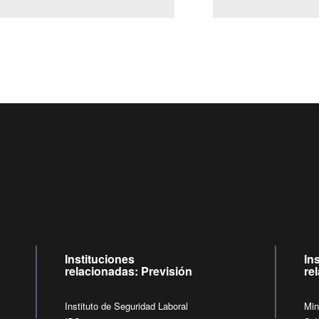
Centro de llamadas: 6007120028, Celular ✽8088 de lunes a jueve
09:00 a 18:00 horas y viernes de 09:00 a 17:00 horas.
de lunes a viernes de 09:00 a 17:00 horas.
Videollamadas
Instituciones
In
relacionadas: Previsión
re
Instituto de Seguridad Laboral
Min