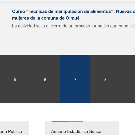
Curso “Técnicas de manipulación de alimentos”: Nuevas o
mujeres de la comuna de Olmué
La actividad selló el cierre de un proceso formativo que benefició
5
6
7
8
ción Pública
Empleos Públicos
Anuario Estadístico Sence
Solicitud Audiencias y