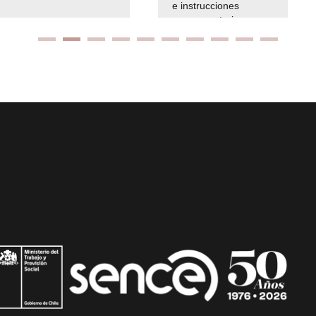
e instrucciones
presuspuetarias