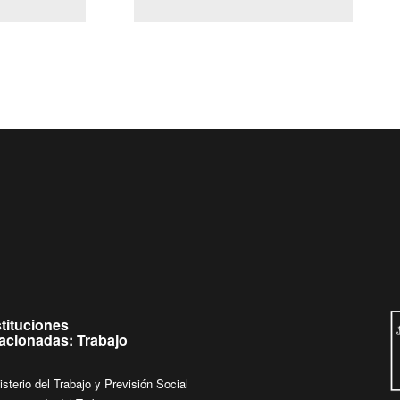
(Servicio Civil)
Ley Lobby
s de
Ingrese su consulta al
Buzón Ciudadano
stituciones
lacionadas: Trabajo
isterio del Trabajo y Previsión Social