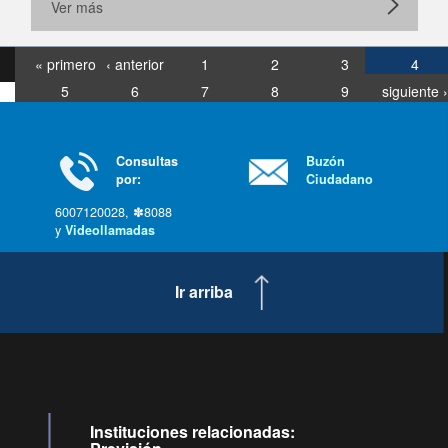
Ver más
« primero
‹ anterior
1
2
3
4
5
6
7
8
9
siguiente ›
última »
Consultas
Buzón
por:
Ciudadano
6007120028, ✽8088
y
Videollamadas
Ir arriba
Instituciones relacionadas: