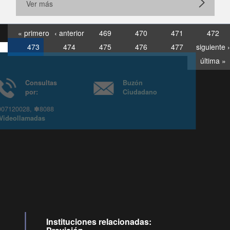
Ver más
« primero
‹ anterior
469
470
471
472
473
474
475
476
477
siguiente ›
última »
Consultas
Buzón
por:
Ciudadano
6007120028, ✽8088
y
Videollamadas
Instituciones relacionadas: