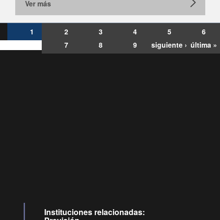
Ver más
1
2
3
4
5
6
7
8
9
siguiente ›
última »
Consultas
Buzón
por:
Ciudadano
6007120028, ✽8088
y
Videollamadas
Instituciones relacionadas: