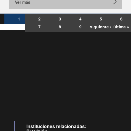
Ver más
1
2
3
4
5
6
7
8
9
siguiente ›
última »
Consultas
Buzón
por:
Ciudadano
6007120028, ✽8088
y
Videollamadas
Instituciones relacionadas: