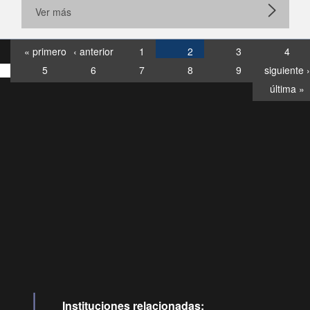
Ver más
« primero
‹ anterior
1
2
3
4
5
6
7
8
9
siguiente ›
última »
Consultas
Buzón
por:
Ciudadano
6007120028, ✽8088
y
Videollamadas
Instituciones relacionadas: