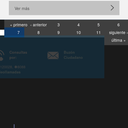
Ver más
« primero
‹ anterior
3
4
5
6
7
8
9
10
11
siguiente ›
última »
Consultas
Buzón
por:
Ciudadano
6007120028, ✽8088
y
Videollamadas