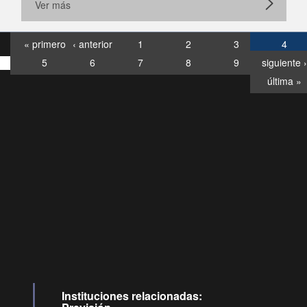
Ver más
« primero
‹ anterior
1
2
3
4
5
6
7
8
9
siguiente ›
última »
Consultas
Buzón
por:
Ciudadano
6007120028, ✽8088
y
Videollamadas
Instituciones relacionadas: