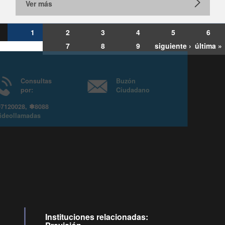
Ver más
1
2
3
4
5
6
7
8
9
siguiente ›
última »
Consultas
Buzón
por:
Ciudadano
6007120028, ✽8088
y
Videollamadas
Instituciones relacionadas: