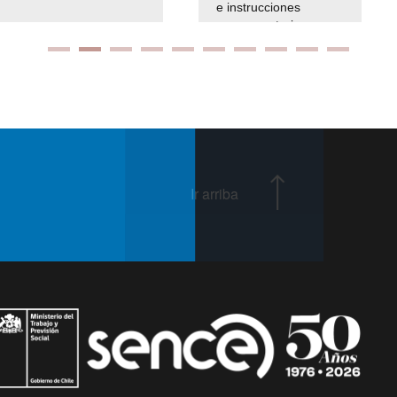
e instrucciones
presuspuetarias
Ir arriba