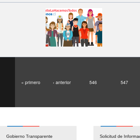
« primero
‹ anterior
546
547
Gobierno Transparente
Pago Proveedores
Solicitud de Informa