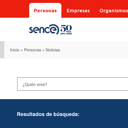
Pasar
al
Personas
Empresas
Organismo
contenido
principal
Inicio
»
Personas
»
Noticias
Resultados de búsqueda: