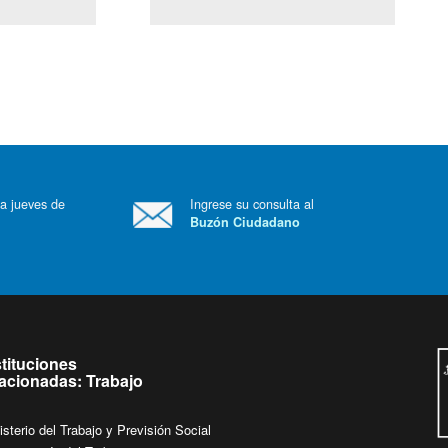
(Servicio Civil)
Ley Lobby
 a jueves de
Ingrese su consulta al
Buzón Ciudadano
.
stituciones
lacionadas: Trabajo
isterio del Trabajo y Previsión Social