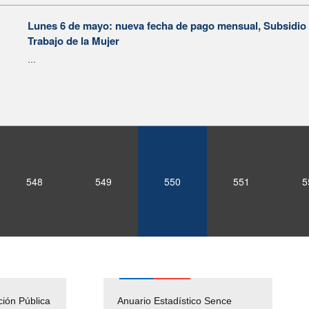
Lunes 6 de mayo: nueva fecha de pago mensual, Subsidio 
Trabajo de la Mujer
...
548
549
550
551
5
ción Pública
Empleos Públicos
Anuario Estadístico Sence
Solicitud Audiencias y