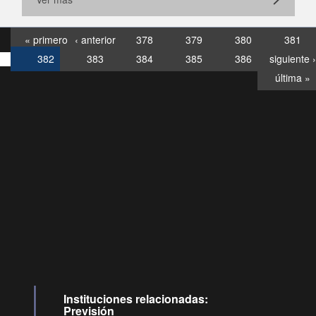
« primero
‹ anterior
378
379
380
381
382
383
384
385
386
siguiente ›
última »
Consultas
Buzón
por:
Ciudadano
6007120028, ✽8088
y
Videollamadas
Instituciones relacionadas:
Previsión