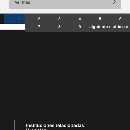
Ver más
1
2
3
4
5
6
7
8
9
siguiente ›
última »
Consultas
Buzón
por:
Ciudadano
6007120028, ✽8088
y
Videollamadas
Instituciones relacionadas: