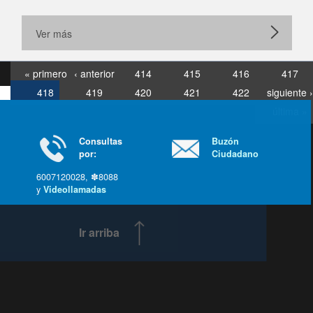
Ver más
« primero
‹ anterior
414
415
416
417
418
419
420
421
422
siguiente ›
última »
Consultas
Buzón
por:
Ciudadano
6007120028, ✽8088
y
Videollamadas
Ir arriba