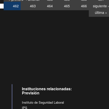
462
463
464
465
466
siguiente ›
última »
Consultas
Buzón
por:
Ciudadano
6007120028, ✽8088
y
Videollamadas
Instituciones relacionadas:
Previsión
Instituto de Seguridad Laboral
IPS