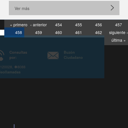
Ver más
« primero
‹ anterior
454
455
456
457
458
459
460
461
462
siguiente ›
última »
Consultas
Buzón
por:
Ciudadano
6007120028, ✽8088
y
Videollamadas