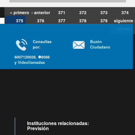
« primero
‹ anterior
371
372
373
374
375
376
377
378
379
siguiente 
última »
Consultas
Buzón
por:
Ciudadano
6007120028, ✽8088
y
Videollamadas
Ir arriba
Instituciones relacionadas:
Previsión