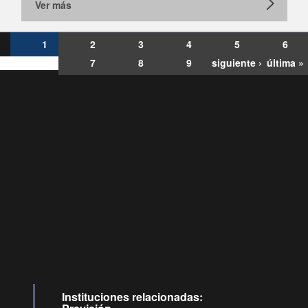
Ver más
1
2
3
4
5
6
7
8
9
siguiente ›
última »
Consultas
Buzón
por:
Ciudadano
6007120028, ✽8088
y
Videollamadas
Instituciones relacionadas: