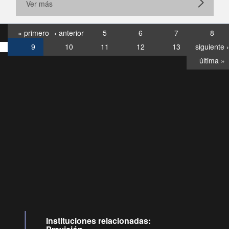
Ver más
« primero
‹ anterior
5
6
7
8
9
10
11
12
13
siguiente ›
última »
Consultas
Buzón
por:
Ciudadano
0028, ✽8088
llamadas
Instituciones relacionadas: