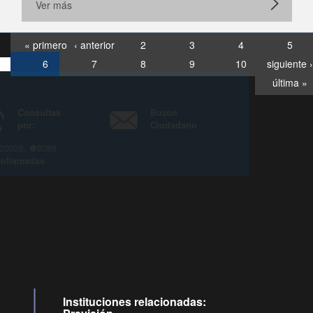
Ver más
« primero
‹ anterior
2
3
4
5
6
7
8
9
10
siguiente ›
última »
Consultas
Buzón
por:
Ciudadano
6007120028, ✽8088
y
Videollamadas
Instituciones relacionadas: