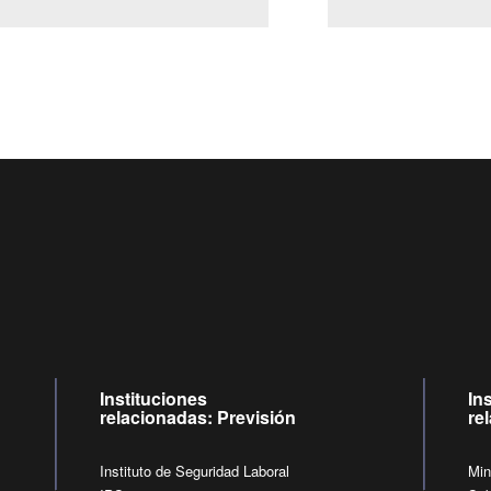
Centro de llamadas: 6007120028, Celular ✽8088 de lunes a jueve
09:00 a 18:00 horas y viernes de 09:00 a 17:00 horas.
de lunes a viernes de 09:00 a 17:00 horas.
Videollamadas
Instituciones
In
relacionadas: Previsión
re
Instituto de Seguridad Laboral
Min