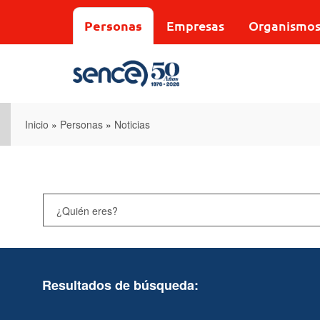
Pasar
al
Personas
Empresas
Organismo
contenido
principal
Inicio
»
Personas
»
Noticias
Resultados de búsqueda: