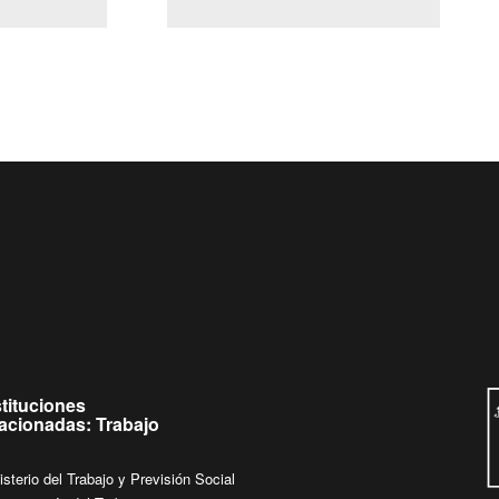
(Servicio Civil)
Ley Lobby
s de
Ingrese su consulta al
Buzón Ciudadano
stituciones
lacionadas: Trabajo
isterio del Trabajo y Previsión Social