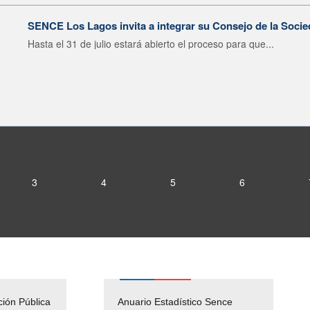
SENCE Los Lagos invita a integrar su Consejo de la Socie
Hasta el 31 de julio estará abierto el proceso para que...
3
4
5
6
ción Pública
Empleos Públicos
Anuario Estadístico Sence
Solicitud Audiencias y