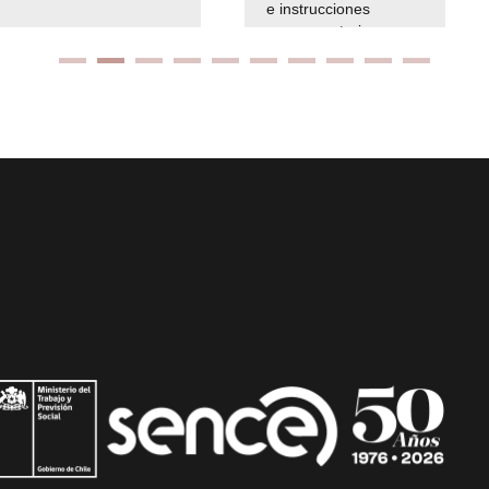
e instrucciones
presuspuetarias