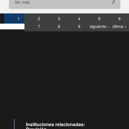
Ver más
1
2
3
4
5
6
7
8
9
siguiente ›
última »
Consultas
Buzón
por:
Ciudadano
120028, ✽8088
deollamadas
Instituciones relacionadas: