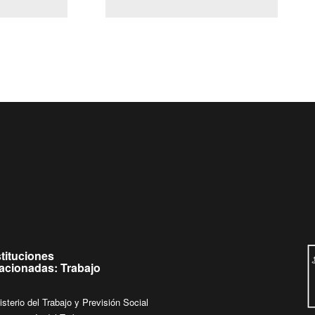
(Servicio Civil)
Ley Lobby
 jueves de
Ingrese su consulta al
Buzón Ciudadano
stituciones
lacionadas: Trabajo
isterio del Trabajo y Previsión Social