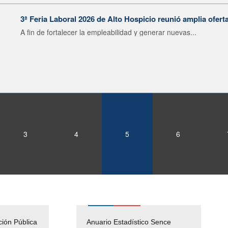
3ª Feria Laboral 2026 de Alto Hospicio reunió amplia ofert
A fin de fortalecer la empleabilidad y generar nuevas...
3
4
5
6
ción Pública
Empleos Públicos
Anuario Estadístico Sence
Solicitud Audiencias y