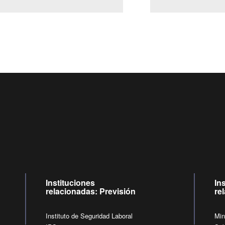
Centro de llamadas: 6007120028, Celular ✽8088 de lunes a
09:00 a 18:00 horas y viernes de 09:00 a 17:00 horas.
de lunes a viernes de 09:00 a 17:00 horas.
Videollamadas
Instituciones
In
relacionadas: Previsión
re
Instituto de Seguridad Laboral
Min