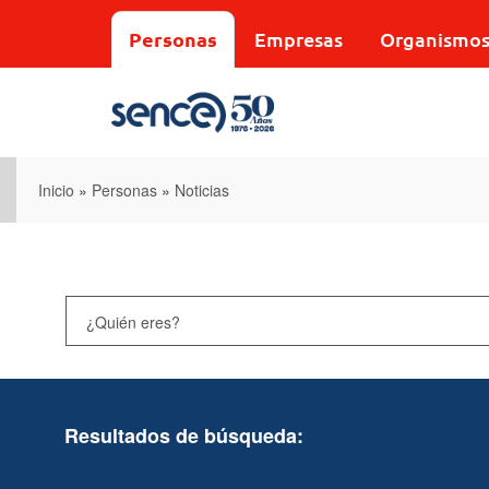
Pasar
al
Personas
Empresas
Organismo
contenido
principal
Inicio
»
Personas
»
Noticias
Resultados de búsqueda: