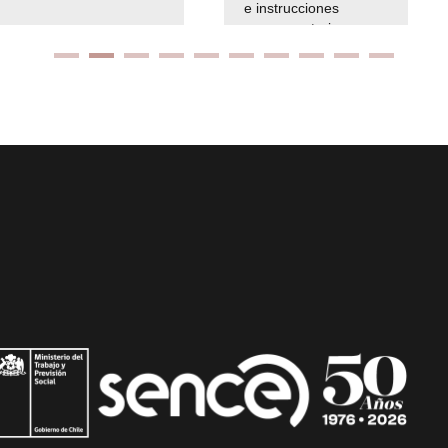
e instrucciones
presuspuetarias